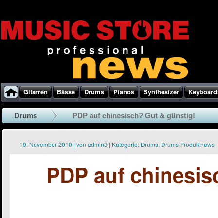
Gitarren
Bässe
Drums
Pianos
Synthesizer
Keyboard
Drums
PDP auf chinesisch? Gut & günstig!
19. November 2010
|
von
admin3
|
Kategorie:
Drums
,
Drums Produktnews
PDP auf chinesis