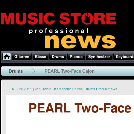
Gitarren
Bässe
Drums
Pianos
Synthesizer
Keyboard
Drums
PEARL Two-Face Cajon
6. Juni 2011
|
von
Robin
|
Kategorie:
Drums
,
Drums Produktnews
PEARL Two-Face