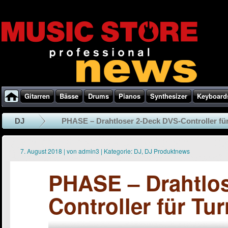
Gitarren
Bässe
Drums
Pianos
Synthesizer
Keyboard
DJ
PHASE – Drahtloser 2-Deck DVS-Controller für 
7. August 2018
|
von
admin3
|
Kategorie:
DJ
,
DJ Produktnews
PHASE – Drahtlos
Controller für Tur