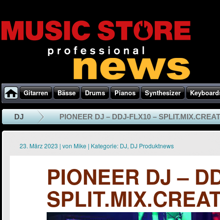
Gitarren
Bässe
Drums
Pianos
Synthesizer
Keyboard
DJ
PIONEER DJ – DDJ-FLX10 – SPLIT.MIX.CREAT
23. März 2023
|
von
Mike
|
Kategorie:
DJ
,
DJ Produktnews
PIONEER DJ – DD
SPLIT.MIX.CREAT