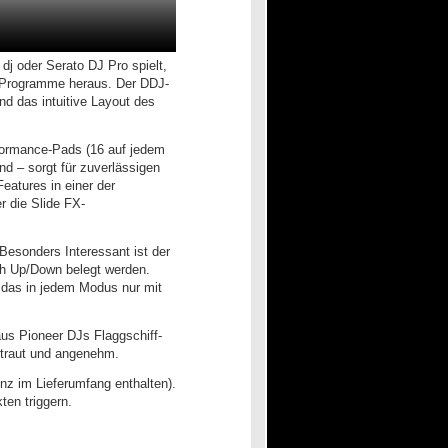
dj oder Serato DJ Pro spielt,
DJ-Programme heraus. Der DDJ-
nd das intuitive Layout des
rformance-Pads (16 auf jedem
d – sorgt für zuverlässigen
eatures in einer der
r die Slide FX-
Besonders Interessant ist der
h Up/Down belegt werden.
 das in jedem Modus nur mit
us Pioneer DJs Flaggschiff-
rtraut und angenehm.
enz im Lieferumfang enthalten).
en triggern.