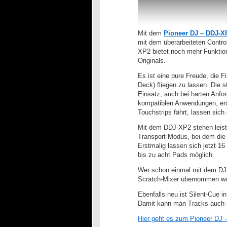
Mit dem
Pioneer DJ – DDJ-X
mit dem überarbeiteten Contro
XP2 bietet noch mehr Funktiona
Originals.
Es ist eine pure Freude, die 
Deck) fliegen zu lassen. Die 
Einsatz, auch bei harten Anfor
kompatiblen Anwendungen, eröf
Touchstrips fährt, lassen sic
Mit dem DDJ-XP2 stehen leistu
Transport-Modus, bei dem di
Erstmalig lassen sich jetzt 1
bis zu acht Pads möglich.
Wer schon einmal mit dem DJM
Scratch-Mixer übernommen wur
Ebenfalls neu ist Silent-Cue i
Damit kann man Tracks auch m
Hier geht es zum Pioneer DJ 