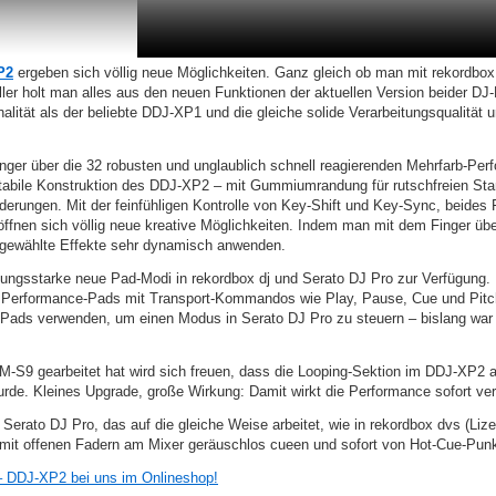
P2
ergeben sich völlig neue Möglichkeiten. Ganz gleich ob man mit rekordbox 
ller holt man alles aus den neuen Funktionen der aktuellen Version beider 
lität als der beliebte DDJ-XP1 und die gleiche solide Verarbeitungsqualität u
Finger über die 32 robusten und unglaublich schnell reagierenden Mehrfarb-Pe
stabile Konstruktion des DDJ-XP2 – mit Gummiumrandung für rutschfreien Stan
derungen. Mit der feinfühligen Kontrolle von Key-Shift und Key-Sync, beides F
fnen sich völlig neue kreative Möglichkeiten. Indem man mit dem Finger übe
h gewählte Effekte sehr dynamisch anwenden.
ngsstarke neue Pad-Modi in rekordbox dj und Serato DJ Pro zur Verfügung. 
e Performance-Pads mit Transport-Kommandos wie Play, Pause, Cue und Pitc
6 Pads verwenden, um einen Modus in Serato DJ Pro zu steuern – bislang war
-S9 gearbeitet hat wird sich freuen, dass die Looping-Sektion im DDJ-XP2 a
de. Kleines Upgrade, große Wirkung: Damit wirkt die Performance sofort ve
n Serato DJ Pro, das auf die gleiche Weise arbeitet, wie in rekordbox dvs (Liz
it offenen Fadern am Mixer geräuschlos cueen und sofort von Hot-Cue-Punkt
– DDJ-XP2 bei uns im Onlineshop!