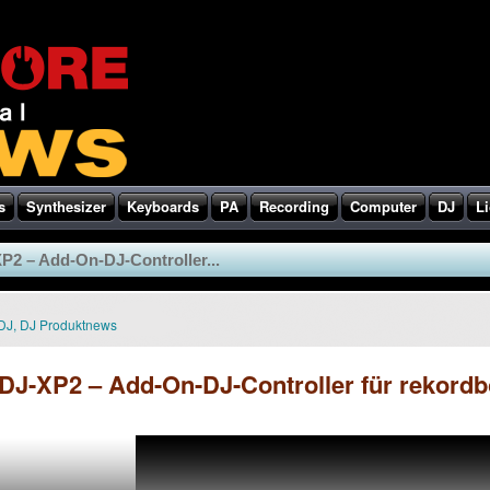
s
Synthesizer
Keyboards
PA
Recording
Computer
DJ
Li
2 – Add-On-DJ-Controller...
DJ
,
DJ Produktnews
J-XP2 – Add-On-DJ-Controller für rekordb