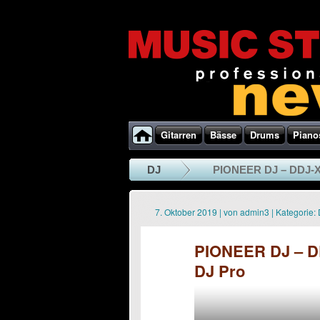
Gitarren
Bässe
Drums
Piano
DJ
PIONEER DJ – DDJ-XP
7. Oktober 2019
|
von
admin3
|
Kategorie:
PIONEER DJ – DD
DJ Pro