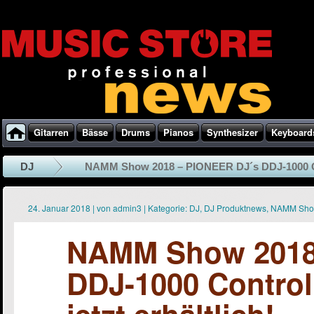
Gitarren
Bässe
Drums
Pianos
Synthesizer
Keyboard
DJ
NAMM Show 2018 – PIONEER DJ´s DDJ-1000 Co
24. Januar 2018
|
von
admin3
|
Kategorie:
DJ
,
DJ Produktnews
,
NAMM Sho
NAMM Show 2018
DDJ-1000 Controll