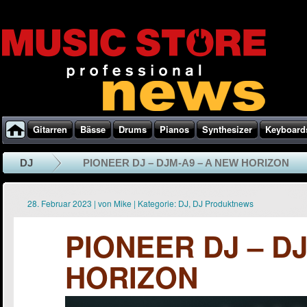
Gitarren
Bässe
Drums
Pianos
Synthesizer
Keyboard
DJ
PIONEER DJ – DJM-A9 – A NEW HORIZON
28. Februar 2023
|
von
Mike
|
Kategorie:
DJ
,
DJ Produktnews
PIONEER DJ – D
HORIZON