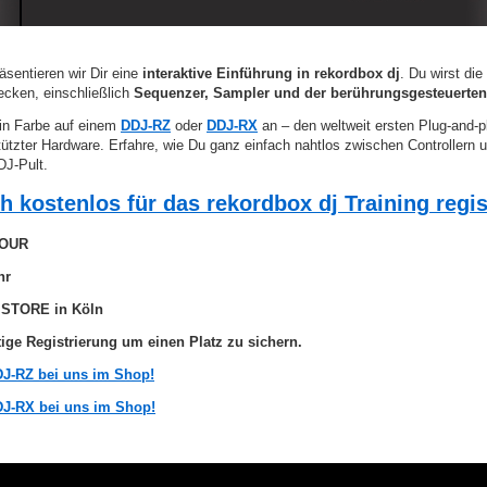
sentieren wir Dir eine
interaktive Einführung in rekordbox dj
. Du wirst di
ecken, einschließlich
Sequenzer, Sampler und der berührungsgesteuerte
 in Farbe auf einem
DDJ-RZ
oder
DDJ-RX
an – den weltweit ersten Plug-and-pl
tützter Hardware. Erfahre, wie Du ganz einfach nahtlos zwischen Controller
DJ-Pult.
h kostenlos für das rekordbox dj Training regis
TOUR
hr
 STORE in Köln
tige Registrierung um einen Platz zu sichern.
DJ-RZ bei uns im Shop!
DJ-RX bei uns im Shop!