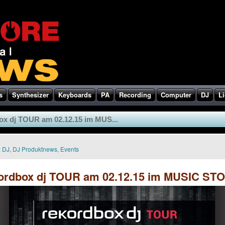
s
Synthesizer
Keyboards
PA
Recording
Computer
DJ
Li
ox dj TOUR am 02.12.15 im MUS...
:
DJ
,
DJ Produktnews
,
Events
kordbox dj TOUR am 02.12.15 im MUSIC ST