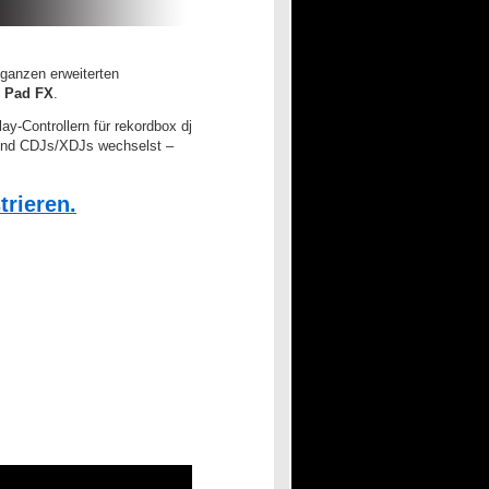
e ganzen erweiterten
n Pad FX
.
ay-Controllern für rekordbox dj
n und CDJs/XDJs wechselst –
trieren.