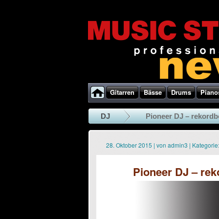
Gitarren
Bässe
Drums
Piano
DJ
Pioneer DJ – rekordb
28. Oktober 2015
|
von
admin3
|
Kategorie
Pioneer DJ – re