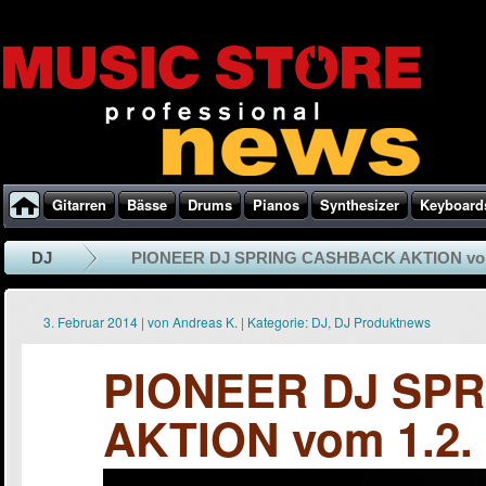
Gitarren
Bässe
Drums
Pianos
Synthesizer
Keyboard
DJ
PIONEER DJ SPRING CASHBACK AKTION vom 1
3. Februar 2014
|
von
Andreas K.
|
Kategorie:
DJ
,
DJ Produktnews
PIONEER DJ SP
AKTION vom 1.2. 