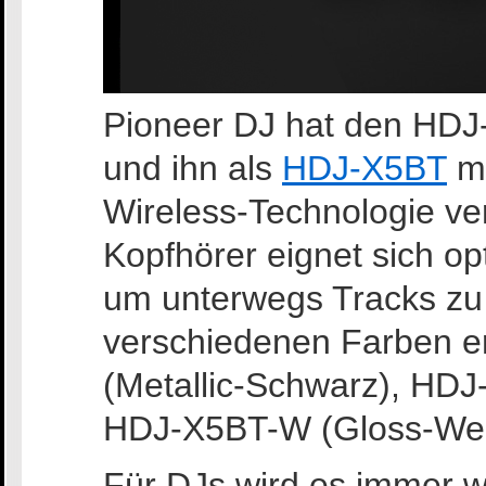
Pioneer DJ hat den HDJ-
und ihn als
HDJ-X5BT
mi
Wireless-Technologie v
Kopfhörer eignet sich o
um unterwegs Tracks zu h
verschiedenen Farben e
(Metallic-Schwarz), HDJ
HDJ-X5BT-W (Gloss-Wei
Für DJs wird es immer wi