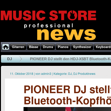
Gitarren
Bässe
Drums
Pianos
Synthesizer
Keyboard
DJ
PIONEER DJ stellt den HDJ-X5BT Bluetooth-Kop
11. Oktober 2018
|
von
admin3
|
Kategorie:
DJ
,
DJ Produktnews
PIONEER DJ stel
Bluetooth-Kopfhö