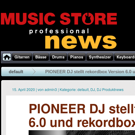
Gitarren
Bässe
Drums
Pianos
Synthesizer
Keyboard
default
PIONEER DJ stellt rekordbox Version 6.0 u
15. April 2020
|
von
admin3
|
Kategorie:
default
,
DJ
,
DJ Produktnews
PIONEER DJ stell
6.0 und rekordbox