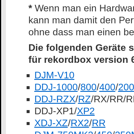
*
Wenn man ein Hardware
kann man damit den Per
ohne dass man einen be
Die folgenden Geräte 
für rekordbox version 
DJM-V10
DDJ-1000
/
800
/
400
/
20
DDJ-RZX
/
RZ
/RX/RR/
DDJ-XP1/
XP2
XDJ-XZ
/
RX2
/
RR