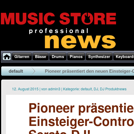
Gitarren
Bässe
Drums
Pianos
Synthesizer
Keyboard
default
Pioneer präsentiert den neuen Einsteiger-C
12. August 2015
|
von
admin3
|
Kategorie:
default
,
DJ
,
DJ Produktnews
Pioneer präsenti
Einsteiger-Contro