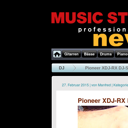
Gitarren
Bässe
Drums
Piano
DJ
Pioneer XDJ-RX DJ-S
27. Februar 2015
|
von
Manfred
|
Kategorie
Pioneer XDJ-RX 