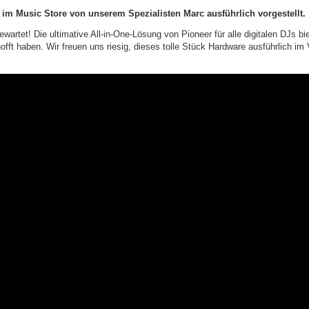
m Music Store von unserem Spezialisten Marc ausführlich vorgestellt.
artet! Die ultimative All-in-One-Lösung von Pioneer für alle digitalen DJs bie
fft haben. Wir freuen uns riesig, dieses tolle Stück Hardware ausführlich im