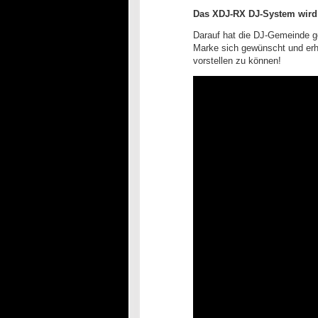
Das XDJ-RX DJ-System wird i
Darauf hat die DJ-Gemeinde gew
Marke sich gewünscht und erho
vorstellen zu können!