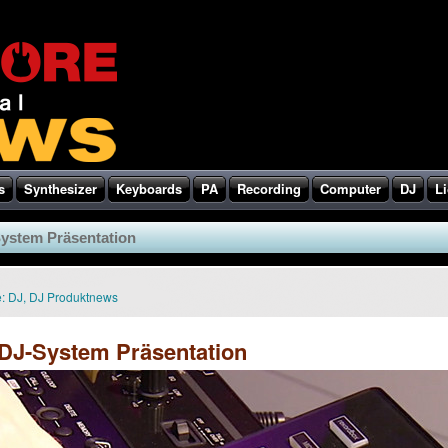
s
Synthesizer
Keyboards
PA
Recording
Computer
DJ
Li
ystem Präsentation
:
DJ
,
DJ Produktnews
DJ-System Präsentation