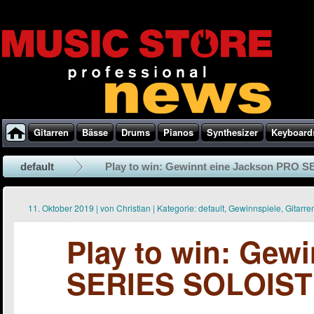
Gitarren
Bässe
Drums
Pianos
Synthesizer
Keyboard
default
Play to win: Gewinnt eine Jackson PRO S
11. Oktober 2019
|
von
Christian
|
Kategorie:
default
,
Gewinnspiele
,
Gitarre
Play to win: Gew
SERIES SOLOIST