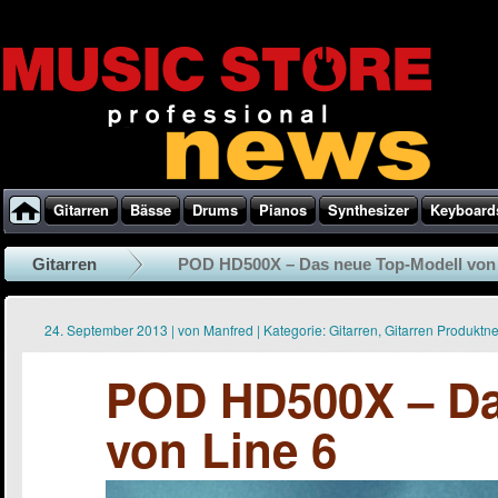
Gitarren
Bässe
Drums
Pianos
Synthesizer
Keyboard
Gitarren
POD HD500X – Das neue Top-Modell von 
24. September 2013
|
von
Manfred
|
Kategorie:
Gitarren
,
Gitarren Produktn
POD HD500X – Da
von Line 6