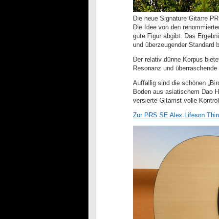
Die neue Signature Gitarre PR
Die Idee von den renommierten
gute Figur abgibt. Das Ergebn
und überzeugender Standard 
Der relativ dünne Korpus biet
Resonanz und überraschende
Auffällig sind die schönen „Bi
Boden aus asiatischem Dao Hol
versierte Gitarrist volle Kontr
Zur PRS SE Alex Lifeson Thi