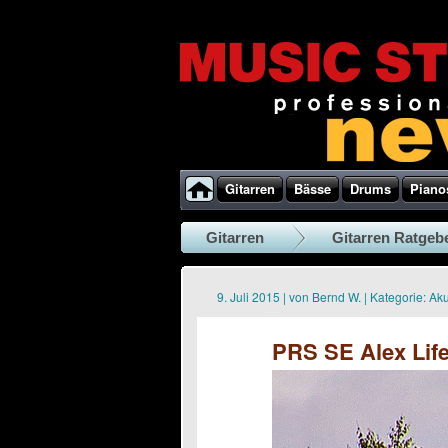
Gitarren
Bässe
Drums
Piano
Gitarren
Gitarren Ratgeb
9. Juli 2015
|
von
Bernd W.
|
Kategorie:
Aku
PRS SE Alex Lif