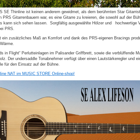
S SE Thinline ist keinen anderem gewidmet, als dem berühmten Star Gitarris
 PRS Gitarrenbauern war, es eine Gitarre zu kreieren, die sowohl auf der Büh
is kann sich sehen lassen. Sorgfältig ausgewählte Hölzer und hochwertige Ve
bei PRS.
et ein zusätzliches Maß an Komfort und dank des PRS-eigenen Bracings produzi
 Wärme.
rds in Flight“ Perlutteinlagen im Palisander Griffbrett, sowie die verblüffende
z. Der undersaddle Tonabnehmer verfügt über einen Lautstärkeregler und eine
olle für den Einsatz auf der Bühne.
nline NAT im MUSIC STORE Online-shop!