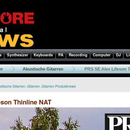
s
Synthesizer
Keyboards
PA
Recording
Computer
DJ
Li
er
Akustische Gitarren
PRS SE Alex Lifeson T
stische Gitarren
,
Gitarren
,
Gitarren Produktnews
eson Thinline NAT