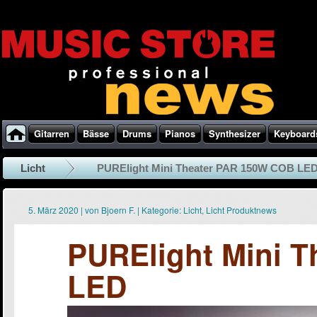
Gitarren
Bässe
Drums
Pianos
Synthesizer
Keyboard
Licht
PURElight Mini Theater PAR 150W COB LE
5. März 2020
|
von
Bjoern F.
|
Kategorie:
Licht
,
Licht Produktnews
PURElight Mini 
LED