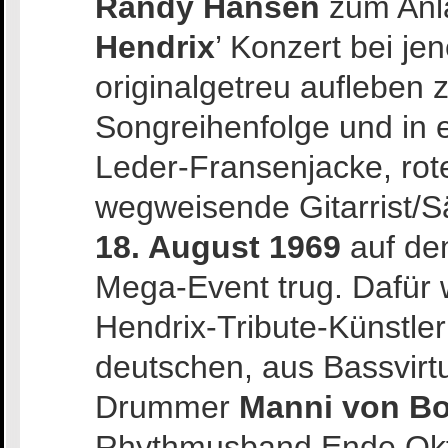
Randy Hansen
zum Anla
Hendrix
’ Konzert bei j
originalgetreu aufleben 
Songreihenfolge und in 
Leder-Fransenjacke, rote
wegweisende Gitarrist/Sä
18. August 1969
auf dem
Mega-Event trug. Dafür wi
Hendrix-Tribute-Künstle
deutschen, aus Bassvir
Drummer
Manni von B
Rhythmusband Ende Okt