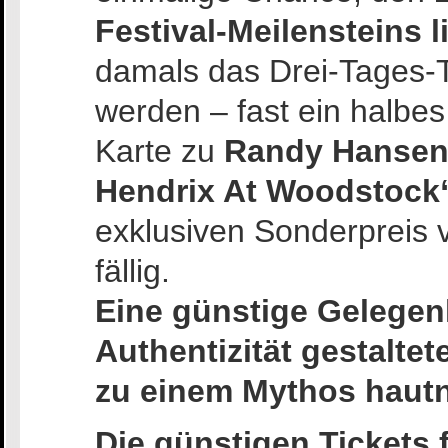
Festival-Meilensteins l
damals das Drei-Tages-T
werden – fast ein halbes
Karte zu
Randy Hansens
Hendrix At Woodstock
exklusiven Sonderpreis v
fällig.
Eine günstige Gelegenh
Authentizität gestalte
zu einem Mythos hautn
Die günstigen Ticket