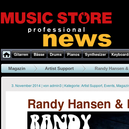
Gitarren
Bässe
Drums
Pianos
Synthesizer
Keyboard
Magazin
Artist Support
Randy Hansen &
3. November 2014
|
von
admin3
|
Kategorie:
Artist Support
,
Events
,
Magazi
Randy Hansen &