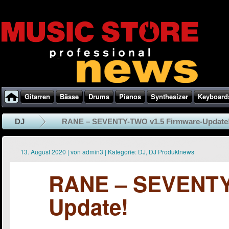
Gitarren
Bässe
Drums
Pianos
Synthesizer
Keyboard
DJ
RANE – SEVENTY-TWO v1.5 Firmware-Update
13. August 2020
|
von
admin3
|
Kategorie:
DJ
,
DJ Produktnews
RANE – SEVENTY-
Update!