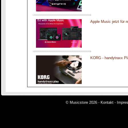
Apple Music jetzt für 
KORG - handytraxx Pl
© Musicstore 2026 -
Kontakt
-
Impre