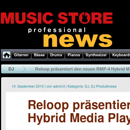
Gitarren
Bässe
Drums
Pianos
Synthesizer
Keyboard
DJ
Reloop präsentiert den neuen RMP-4 Hybrid Med
10. September 2015
|
von
admin3
|
Kategorie:
DJ
,
DJ Produktnews
Reloop präsentie
Hybrid Media Play