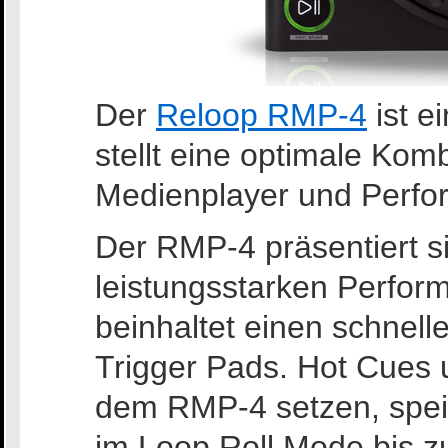
Der
Reloop RMP-4
ist e
stellt eine optimale Ko
Medienplayer und Perfor
Der RMP-4 präsentiert si
leistungsstarken Perfo
beinhaltet einen schnell
Trigger Pads. Hot Cues 
dem RMP-4 setzen, spei
im Loop Roll Mode bis z