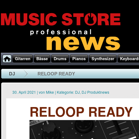
Gitarren
Bässe
Drums
Pianos
Synthesizer
Keyboard
DJ
RELOOP READY
30. April 2021
|
von
Mike
|
Kategorie:
DJ
,
DJ Produktnews
RELOOP READY