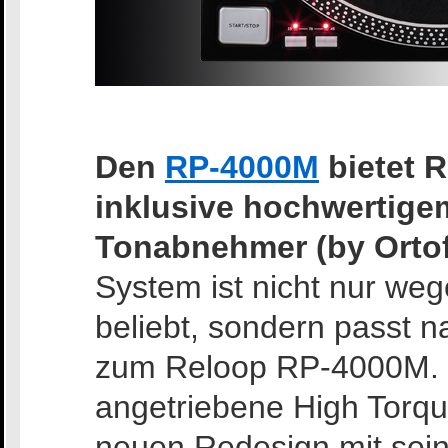
Den
RP-4000M
bietet R
inklusive hochwertig
Tonabnehmer (by Ortof
System ist nicht nur we
beliebt, sondern passt n
zum Reloop RP-4000M. D
angetriebene High Torque
neuen Redesign mit sein