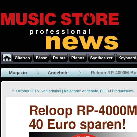
Gitarren
Bässe
Drums
Pianos
Synthesizer
Keyboard
Magazin
Angebote
Reloop RP-4000M Bund
5. Oktober 2016
|
von
admin3
|
Kategorie:
Angebote
,
DJ
,
DJ Produktnews
Reloop RP-4000M 
40 Euro sparen!