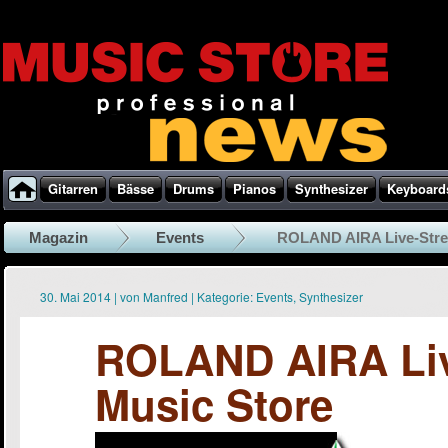
Gitarren
Bässe
Drums
Pianos
Synthesizer
Keyboard
Magazin
Events
ROLAND AIRA Live-Stre
30. Mai 2014
|
von
Manfred
|
Kategorie:
Events
,
Synthesizer
ROLAND AIRA Liv
Music Store