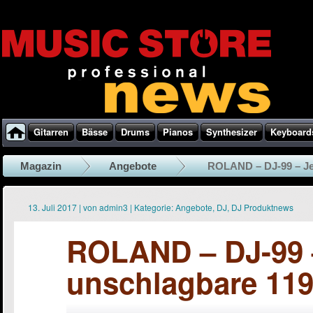
Gitarren
Bässe
Drums
Pianos
Synthesizer
Keyboard
Magazin
Angebote
ROLAND – DJ-99 – Jet
13. Juli 2017
|
von
admin3
|
Kategorie:
Angebote
,
DJ
,
DJ Produktnews
ROLAND – DJ-99 –
unschlagbare 119