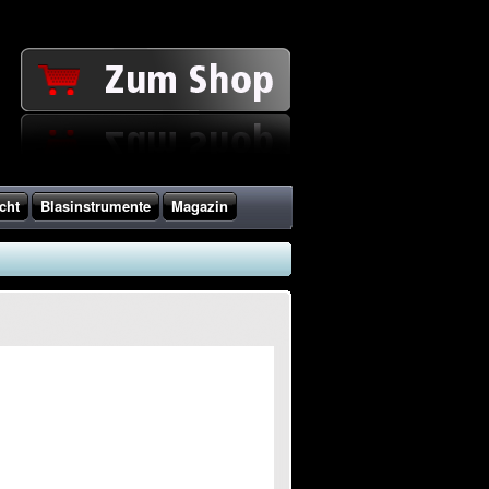
cht
Blasinstrumente
Magazin