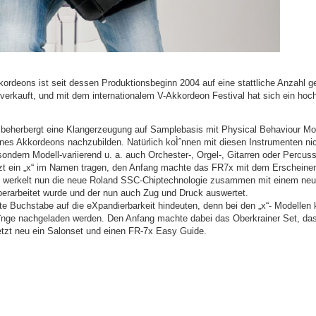
ordeons ist seit dessen Produktionsbeginn 2004 auf eine stattliche Anzahl 
verkauft, und mit dem internationalem V-Akkordeon Festival hat sich ein hoc
t beherbergt eine Klangerzeugung auf Samplebasis mit Physical Behaviour M
s Akkordeons nachzubilden. Natürlich koÌˆnnen mit diesen Instrumenten nich
ondern Modell-variierend u. a. auch Orchester-, Orgel-, Gitarren oder Percus
tzt ein „x“ im Namen tragen, den Anfang machte das FR7x mit dem Erscheinen
e werkelt nun die neue Roland SSC-Chiptechnologie zusammen mit einem neu
erarbeitet wurde und der nun auch Zug und Druck auswertet.
nte Buchstabe auf die eXpandierbarkeit hindeuten, denn bei den „x“- Modellen 
ˆnge nachgeladen werden. Den Anfang machte dabei das Oberkrainer Set, das 
etzt neu ein Salonset und einen FR-7x Easy Guide.