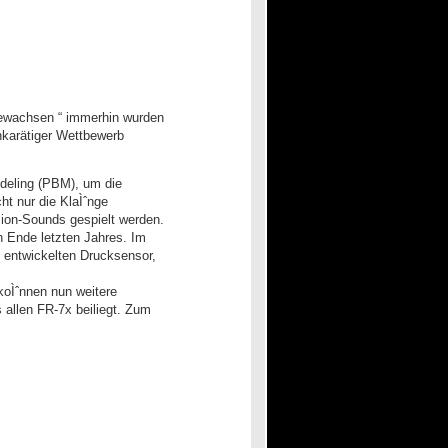
gewachsen “ immerhin wurden
hkarätiger Wettbewerb
odeling (PBM), um die
t nur die KlaÌˆnge
sion-Sounds gespielt werden.
 Ende letzten Jahres. Im
 entwickelten Drucksensor,
koÌˆnnen nun weitere
allen FR-7x beiliegt. Zum