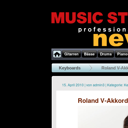
Gitarren
Bässe
Drums
Piano
Keyboards
Roland V-Akko
15. April 2010
|
von
admin3
|
Kategorie:
Ke
Roland V-Akkorde