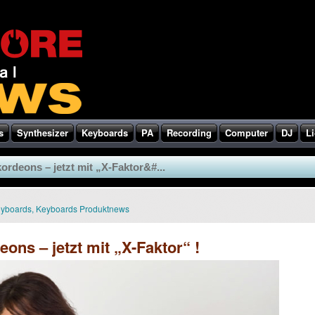
s
Synthesizer
Keyboards
PA
Recording
Computer
DJ
Li
rdeons – jetzt mit „X-Faktor&#...
yboards
,
Keyboards Produktnews
ons – jetzt mit „X-Faktor“ !