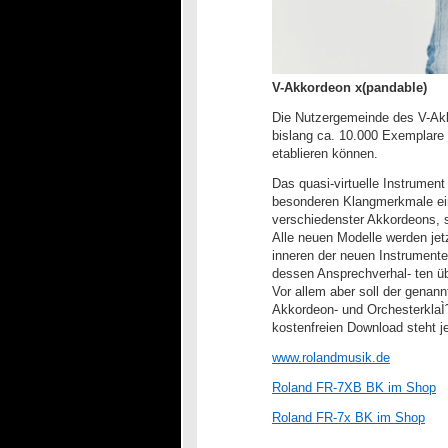
V-Akkordeon x(pandable)
Die Nutzergemeinde des V-Akk
bislang ca. 10.000 Exemplare 
etablieren können.
Das quasi-virtuelle Instrumen
besonderen Klangmerkmale eine
verschiedenster Akkordeons, s
Alle neuen Modelle werden je
inneren der neuen Instrument
dessen Ansprechverhal- ten üb
Vor allem aber soll der genan
Akkordeon- und OrchesterklaÌ
kostenfreien Download steht j
www.rolandmusik.de
Roland FR-7XB BK im Shop
Roland FR-7x BK im Shop