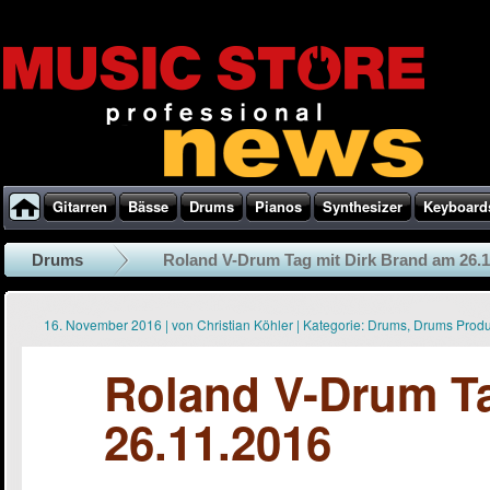
Gitarren
Bässe
Drums
Pianos
Synthesizer
Keyboard
Drums
Roland V-Drum Tag mit Dirk Brand am 26.1
16. November 2016
|
von
Christian Köhler
|
Kategorie:
Drums
,
Drums Prod
Roland V-Drum Ta
26.11.2016