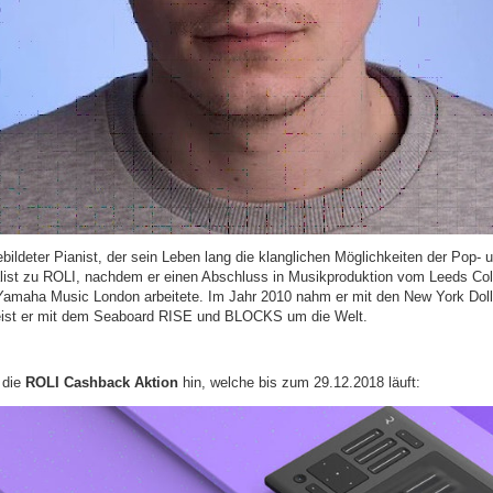
bildeter Pianist, der sein Leben lang die klanglichen Möglichkeiten der Pop-
ialist zu ROLI, nachdem er einen Abschluss in Musikproduktion vom Leeds Co
i Yamaha Music London arbeitete. Im Jahr 2010 nahm er mit den New York Dol
reist er mit dem Seaboard RISE und BLOCKS um die Welt.
 die
ROLI Cashback Aktion
hin, welche bis zum 29.12.2018 läuft: