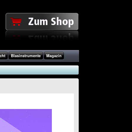
cht
Blasinstrumente
Magazin