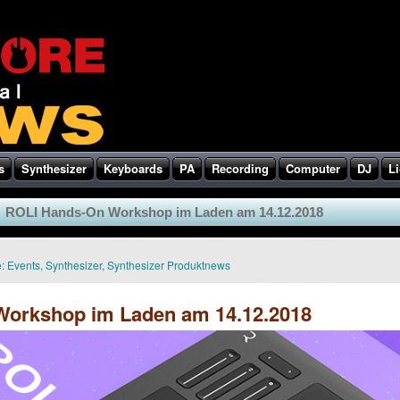
s
Synthesizer
Keyboards
PA
Recording
Computer
DJ
Li
ROLI Hands-On Workshop im Laden am 14.12.2018
:
Events
,
Synthesizer
,
Synthesizer Produktnews
orkshop im Laden am 14.12.2018