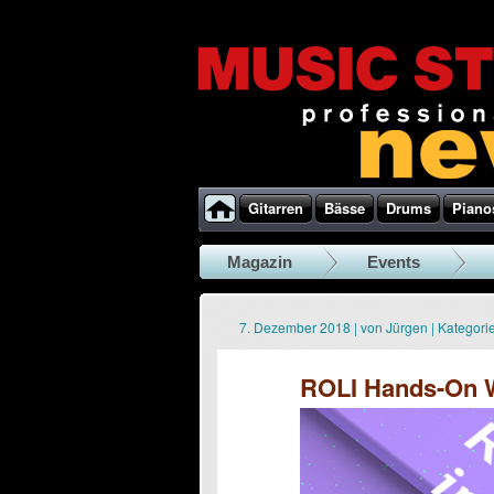
Gitarren
Bässe
Drums
Piano
Magazin
Events
7. Dezember 2018
|
von
Jürgen
|
Kategorie
ROLI Hands-On W