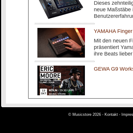
Dieses zehnteilig
neue Maßstäbe i
Benutzererfahru
YAMAHA Finger
Mit den neuen 
präsentiert Yam
ihre Beats liebe
GEWA G9 Worksh
© Musicstore 2026 -
Kontakt
-
Impre