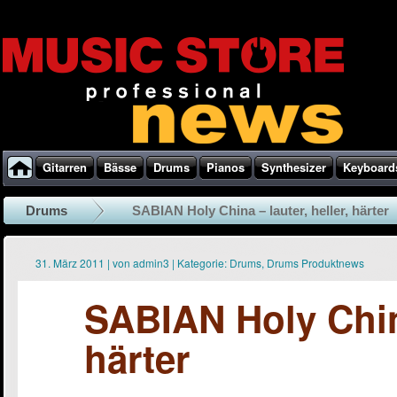
Gitarren
Bässe
Drums
Pianos
Synthesizer
Keyboard
Drums
SABIAN Holy China – lauter, heller, härter
31. März 2011
|
von
admin3
|
Kategorie:
Drums
,
Drums Produktnews
SABIAN Holy China
härter