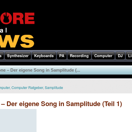
s
Synthesizer
Keyboards
PA
Recording
Computer
DJ
Li
ne – Der eigene Song in Samplitude (...
puter
,
Computer Ratgeber
,
Samplitude
– Der eigene Song in Samplitude (Teil 1)