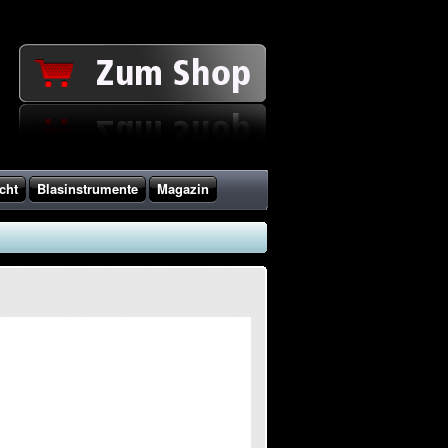
cht
Blasinstrumente
Magazin