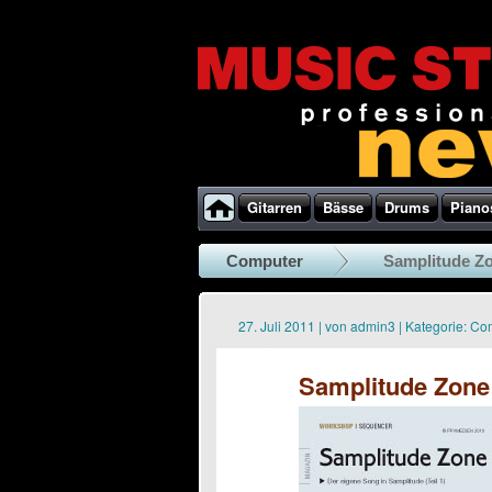
Gitarren
Bässe
Drums
Piano
Computer
Samplitude Zo
27. Juli 2011
|
von
admin3
|
Kategorie:
Com
Samplitude Zone 