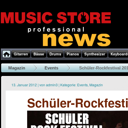
Gitarren
Bässe
Drums
Pianos
Synthesizer
Keyboard
Magazin
Events
Schüler-Rockfestival 20
13. Januar 2012
|
von
admin3
|
Kategorie:
Events
,
Magazin
Schüler-Rockfesti