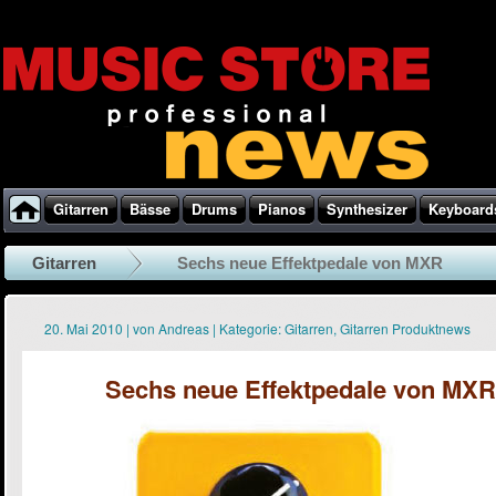
Gitarren
Bässe
Drums
Pianos
Synthesizer
Keyboard
Gitarren
Sechs neue Effektpedale von MXR
20. Mai 2010
|
von
Andreas
|
Kategorie:
Gitarren
,
Gitarren Produktnews
Sechs neue Effektpedale von MXR