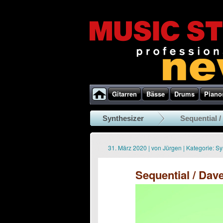
Gitarren
Bässe
Drums
Piano
Synthesizer
Sequential /
31. März 2020
|
von
Jürgen
|
Kategorie:
Sy
Sequential / Dav