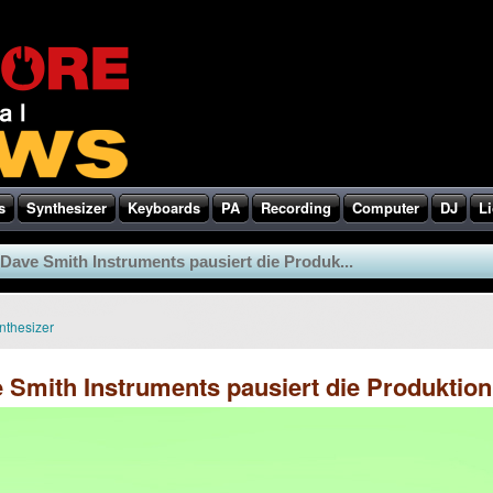
s
Synthesizer
Keyboards
PA
Recording
Computer
DJ
Li
 Dave Smith Instruments pausiert die Produk...
nthesizer
e Smith Instruments pausiert die Produktion