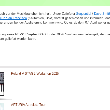
ch vor der Musikbranche nicht halt. Unser Zulieferer
Sequential
/
Dave Smith
te in San Francisco
(Kalifornien, USA) vorerst geschlossen und informiert, da
gerungen
bei der Auslieferung kommen wird. Ob es ab dem 07. April weiter ge
ffung eines
REV2
,
Prophet 6/X/XL
oder
OB-6
Synthesizers liebäugelt, dem s
are geliefert werden kann.
Roland V-STAGE Workshop 2025
ARTURIA AstroLab Tour