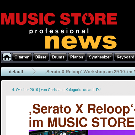
Gitarren
Bässe
Drums
Pianos
Synthesizer
Keyboard
default
‚Serato X Reloop‘-Workshop am 29.10. im 
4. Oktober 2019
|
von
Christian
|
Kategorie:
default
,
DJ
‚Serato X Reloop
im MUSIC STORE