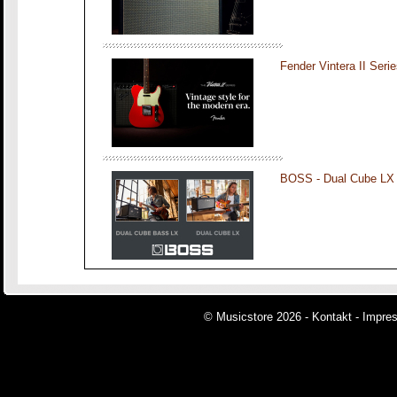
Fender Vintera II Seri
BOSS - Dual Cube LX
© Musicstore 2026 -
Kontakt
-
Impre