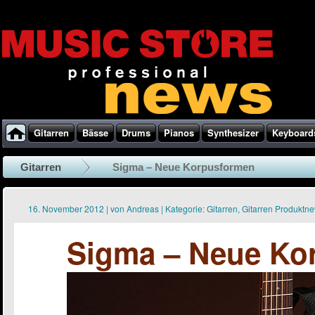
Gitarren
Bässe
Drums
Pianos
Synthesizer
Keyboard
Gitarren
Sigma – Neue Korpusformen
16. November 2012
|
von
Andreas
|
Kategorie:
Gitarren
,
Gitarren Produktn
Sigma – Neue Ko