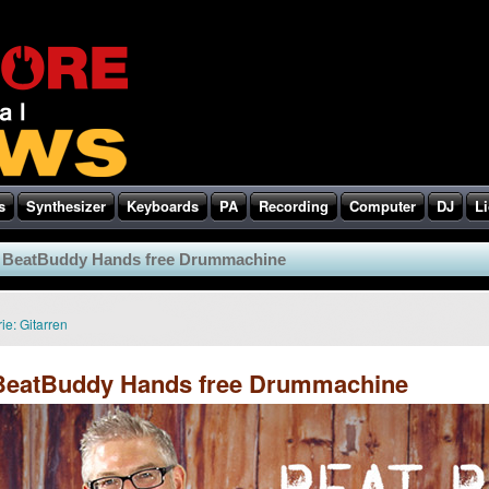
s
Synthesizer
Keyboards
PA
Recording
Computer
DJ
Li
d BeatBuddy Hands free Drummachine
ie:
Gitarren
BeatBuddy Hands free Drummachine