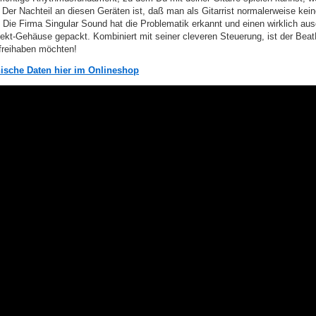
Der Nachteil an diesen Geräten ist, daß man als Gitarrist normalerweise kein
 Die Firma Singular Sound hat die Problematik erkannt und einen wirklich au
kt-Gehäuse gepackt. Kombiniert mit seiner cleveren Steuerung, ist der Beat
 freihaben möchten!
nische Daten hier im Onlineshop