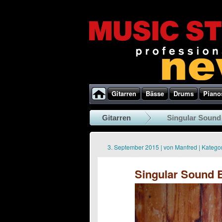
Gitarren
Bässe
Drums
Piano
Gitarren
Singular Soun
3. September 2015
|
von
Manfred
|
Kategor
Singular Sound 