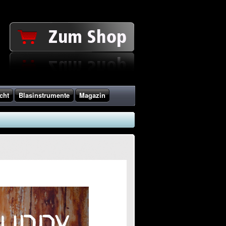
cht
Blasinstrumente
Magazin