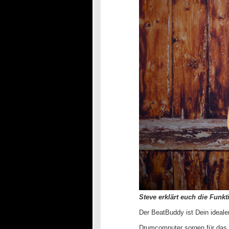
Steve erklärt euch die Funk
Der BeatBuddy ist Dein ideal
Drumcomputer sorgen für das 