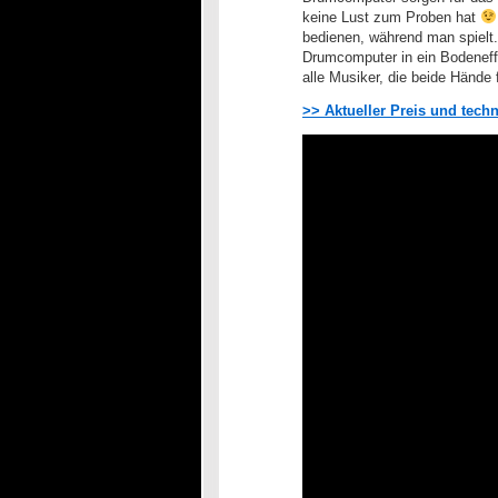
keine Lust zum Proben hat
bedienen, während man spielt.
Drumcomputer in ein Bodeneffe
alle Musiker, die beide Hände
>> Aktueller Preis und tech