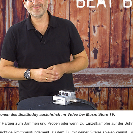
tionen des BeatBuddy ausführlich im Video bei Music Store TV.
er Partner zum Jammen und Proben oder wenn Du Einzelkämpfer auf der Bühne
richtige Rhythmusfundament, zu dem Du mit deiner Gitarre spielen kannst, 