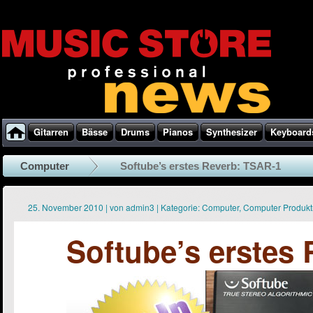
Gitarren
Bässe
Drums
Pianos
Synthesizer
Keyboard
Computer
Softube’s erstes Reverb: TSAR-1
25. November 2010
|
von
admin3
|
Kategorie:
Computer
,
Computer Produk
Softube’s erstes