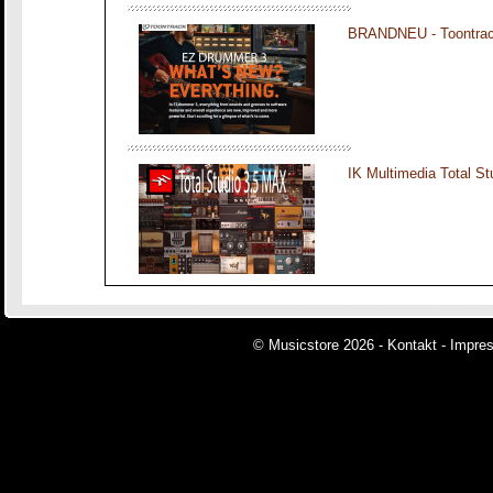
BRANDNEU - Toontra
IK Multimedia Total S
© Musicstore 2026 -
Kontakt
-
Impre