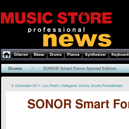
Gitarren
Bässe
Drums
Pianos
Synthesizer
Keyboard
Drums
SONOR Smart Force Special Edition
5. Dezember 2011
|
von
Robin
|
Kategorie:
Drums
,
Drums Produktnews
SONOR Smart Forc