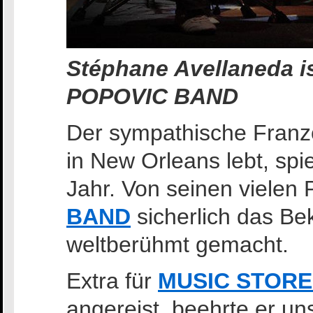
Stéphane Avellaneda i
POPOVIC BAND
Der sympathische Fran
in New Orleans lebt, spi
Jahr. Von seinen vielen P
BAND
sicherlich das Be
weltberühmt gemacht.
Extra für
MUSIC STORE 
angereist, beehrte er un