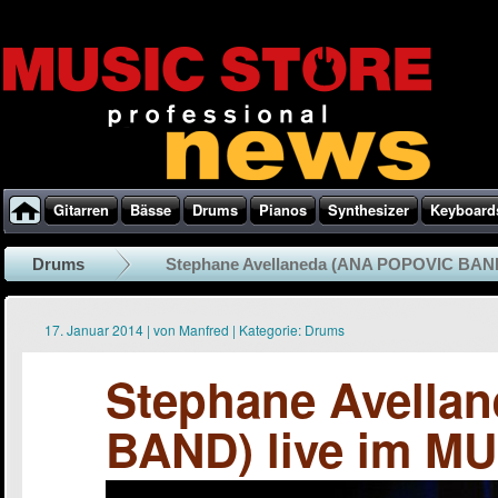
Gitarren
Bässe
Drums
Pianos
Synthesizer
Keyboard
Drums
Stephane Avellaneda (ANA POPOVIC BAND)
17. Januar 2014
|
von
Manfred
|
Kategorie:
Drums
Stephane Avella
BAND) live im M