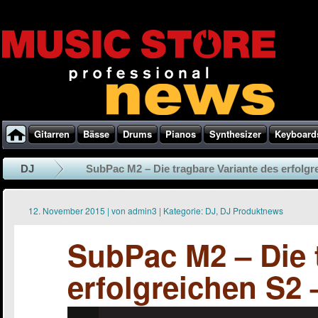
Gitarren
Bässe
Drums
Pianos
Synthesizer
Keyboard
DJ
SubPac M2 – Die tragbare Variante des erfolgre
12. November 2015
|
von
admin3
|
Kategorie:
DJ
,
DJ Produktnews
SubPac M2 – Die 
erfolgreichen S2 