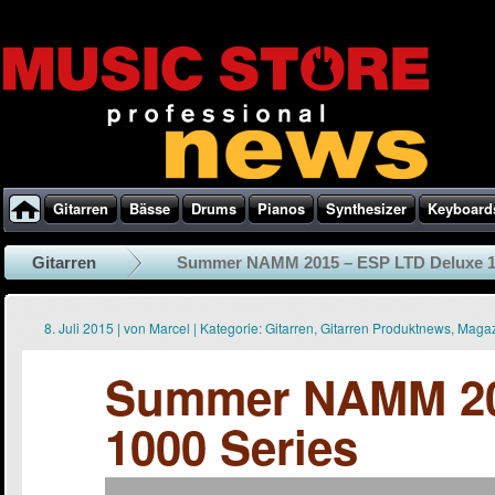
Gitarren
Bässe
Drums
Pianos
Synthesizer
Keyboard
Gitarren
Summer NAMM 2015 – ESP LTD Deluxe 1
8. Juli 2015
|
von
Marcel
|
Kategorie:
Gitarren
,
Gitarren Produktnews
,
Magaz
Summer NAMM 20
1000 Series