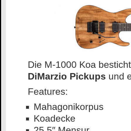
Die M-1000 Koa bestich
DiMarzio Pickups
und 
Features:
Mahagonikorpus
Koadecke
25,5″ Mensur