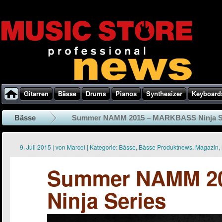
Gitarren
Bässe
Drums
Pianos
Synthesizer
Keyboard
Bässe
Summer NAMM 2015 – MARKBASS Ninja S
9. Juli 2015
|
von
Marcel
|
Kategorie:
Bässe
,
Bässe Produktnews
,
Magazin
,
Summer NAMM 2
Ninja Series