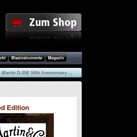
cht
Blasinstrumente
Magazin
artin D-35E 50th Anniversary ...
d Edition