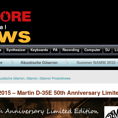
s
Synthesizer
Keyboards
PA
Recording
Computer
DJ
Li
er
Akustische Gitarren
Summer NAMM 2015 – M
ustische Gitarren
,
Gitarren
,
Gitarren Produktnews
5 – Martin D-35E 50th Anniversary Limite