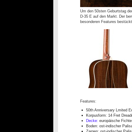
Um den 50sten Geburtstag der 
D-35 E auf den Markt. Der ber
besonderen Features bestückt
Features:
50th Anniversary Lmited Ed
Korpusform: 14 Fret Dread
Decke:
europäische Fichte,
Boden: ost-indischer Palis
Zargen: ost-indischer Pali