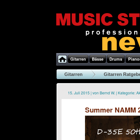
Gitarren
Bässe
Drums
Piano
Gitarren
Gitarren Ratgeb
15. Juli 2015
|
von
Bernd W.
|
Kategorie:
Ak
Summer NAMM 201