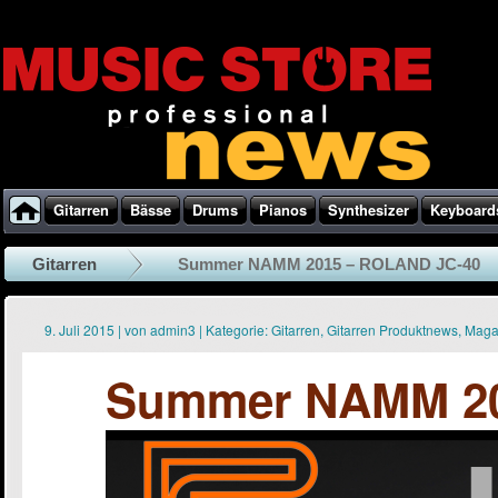
Gitarren
Bässe
Drums
Pianos
Synthesizer
Keyboard
Gitarren
Summer NAMM 2015 – ROLAND JC-40
9. Juli 2015
|
von
admin3
|
Kategorie:
Gitarren
,
Gitarren Produktnews
,
Maga
Summer NAMM 20