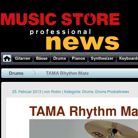
Gitarren
Bässe
Drums
Pianos
Synthesizer
Keyboard
Drums
TAMA Rhythm Mate
25. Februar 2013
|
von
Robin
|
Kategorie:
Drums
,
Drums Produktnews
TAMA Rhythm Ma