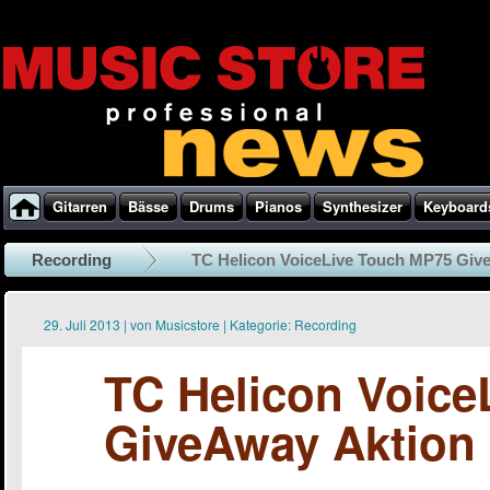
Gitarren
Bässe
Drums
Pianos
Synthesizer
Keyboard
Recording
TC Helicon VoiceLive Touch MP75 Giv
29. Juli 2013
|
von
Musicstore
|
Kategorie:
Recording
TC Helicon Voice
GiveAway Aktion