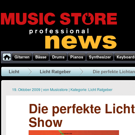
Gitarren
Bässe
Drums
Pianos
Synthesizer
Keyboard
Licht
Licht Ratgeber
Die perfekte Lichta
19. Oktober 2009
|
von
Musicstore
|
Kategorie:
Licht Ratgeber
Die perfekte Licht
Show