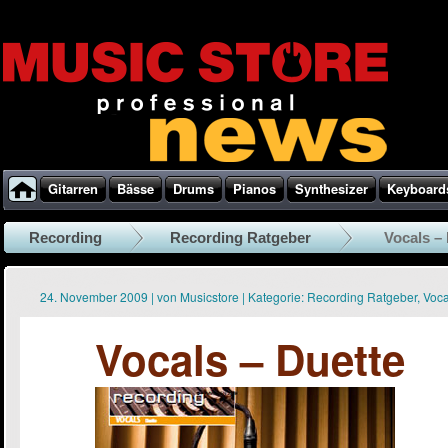
Gitarren
Bässe
Drums
Pianos
Synthesizer
Keyboard
Recording
Recording Ratgeber
Vocals –
24. November 2009
|
von
Musicstore
|
Kategorie:
Recording Ratgeber
,
Voca
Vocals – Duette