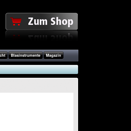
cht
Blasinstrumente
Magazin