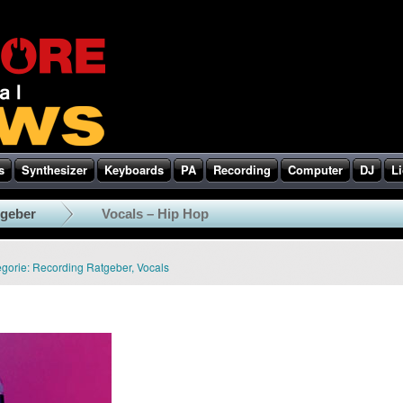
s
Synthesizer
Keyboards
PA
Recording
Computer
DJ
Li
tgeber
Vocals – Hip Hop
gorie:
Recording Ratgeber
,
Vocals