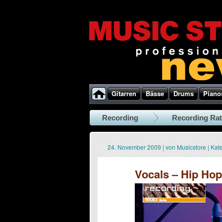
Gitarren
Bässe
Drums
Piano
Recording
Recording Ra
24. November 2009
|
von
Musicstore
|
Kate
Vocals – Hip Hop