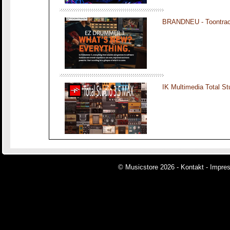
BRANDNEU - Toontra
IK Multimedia Total S
© Musicstore 2026 -
Kontakt
-
Impre