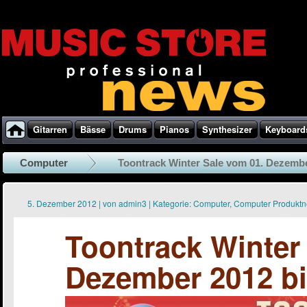
Gitarren
Bässe
Drums
Pianos
Synthesizer
Keyboard
Computer
Toontrack Winter Sale vom 01. Dezember
5. Dezember 2012
|
von
admin3
|
Kategorie:
Computer
,
Computer Produkt
Toontrack Winter
Dezember 2012 bi