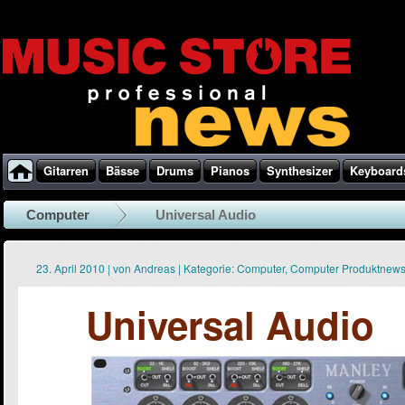
Gitarren
Bässe
Drums
Pianos
Synthesizer
Keyboard
Computer
Universal Audio
23. April 2010
|
von
Andreas
|
Kategorie:
Computer
,
Computer Produktnew
Universal Audio