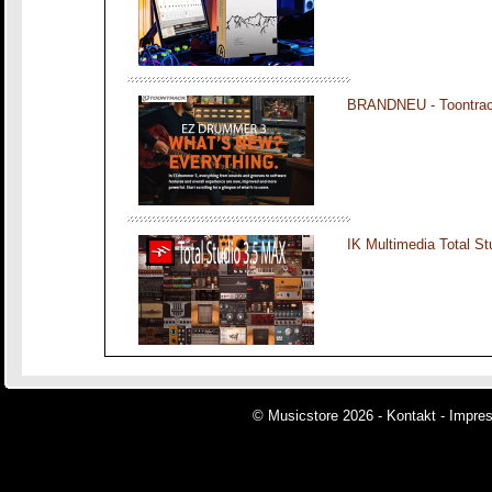
BRANDNEU - Toontra
IK Multimedia Total S
© Musicstore 2026 -
Kontakt
-
Impre